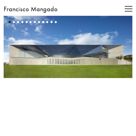
Francisco Mangado
•
•
•
•
•
•
•
•
•
•
•
•