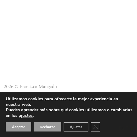
2026 © Francisco Mangado
Utilizamos cookies para ofrecerte la mejor experiencia en
nuestra web.
Puedes aprender más sobre qué cookies utilizamos o cambiarlas
en los
ajustes
.
Cerrar el banner de 
Aceptar
Rechazar
Ajustes
ES
EN