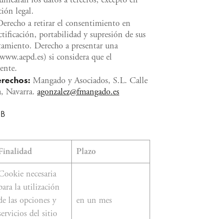
unicarán los datos a terceros, excepto en
ión legal.
Derecho a retirar el consentimiento en
ificación, portabilidad y supresión de sus
atamiento. Derecho a presentar una
www.aepd.es) si considera que el
ente.
erechos:
Mangado y Asociados, S.L. Calle
a, Navarra.
agonzalez@fmangado.es
EB
Finalidad
Plazo
Cookie necesaria
para la utilización
de las opciones y
en un mes
servicios del sitio