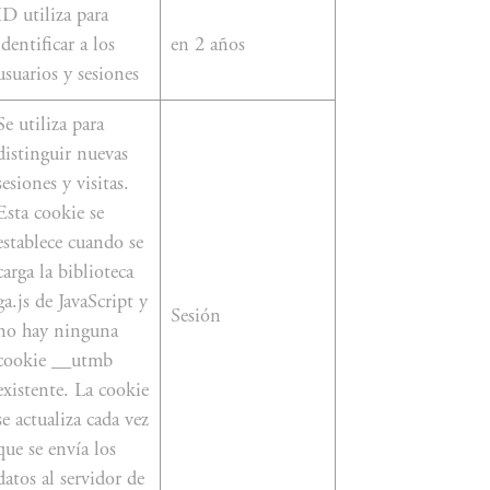
ID utiliza para
identificar a los
en 2 años
usuarios y sesiones
Se utiliza para
distinguir nuevas
sesiones y visitas.
Esta cookie se
establece cuando se
carga la biblioteca
ga.js de JavaScript y
Sesión
no hay ninguna
cookie __utmb
existente. La cookie
se actualiza cada vez
que se envía los
datos al servidor de