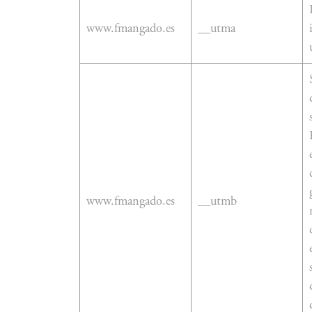
www.fmangado.es
__utma
www.fmangado.es
__utmb