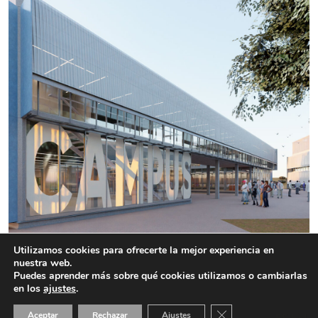
Utilizamos cookies para ofrecerte la mejor experiencia en
Edificio de usos Múltiples. Universidad de
nuestra web.
Málaga
Puedes aprender más sobre qué cookies utilizamos o cambiarlas
en los
ajustes
.
Cerrar el banner de 
Aceptar
Rechazar
Ajustes
ES