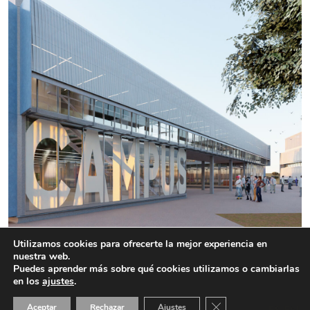
Utilizamos cookies para ofrecerte la mejor experiencia en
Edificio de usos Múltiples. Universidad de
nuestra web.
Málaga
Puedes aprender más sobre qué cookies utilizamos o cambiarlas
en los
ajustes
.
Cerrar el banner de 
Aceptar
Rechazar
Ajustes
ES