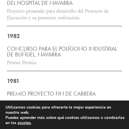
DEL HOSPITAL DE NAVARRA
Proyecto premiado para desarrollo del Proyecto de
Ejecución y su posterior realización.
1982
CONCURSO PARA EL POLÍGONO INDUSTRIAL
DE BUÑUEL, NAVARRA
Primer Premio.
1981
PREMIO PROYECTO FIN DE CARRERA
Escuela de Arquitectura de Navarra.
Utilizamos cookies para ofrecerte la mejor experiencia en
nuestra web.
PREMIO NACIONAL FIN DE ESTUDIOS DE
Puedes aprender más sobre qué cookies utilizamos o cambiarlas
ARQUITECTURA
en los
ajustes
.