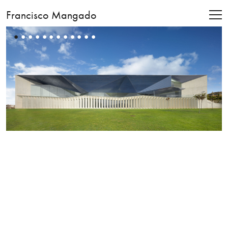
Francisco Mangado
•
•
•
•
•
•
•
•
•
•
•
•