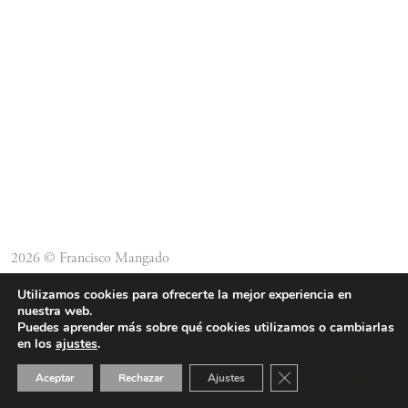
2026 © Francisco Mangado
Utilizamos cookies para ofrecerte la mejor experiencia en
nuestra web.
Puedes aprender más sobre qué cookies utilizamos o cambiarlas
en los
ajustes
.
Cerrar el banner de 
Aceptar
Rechazar
Ajustes
ES
EN